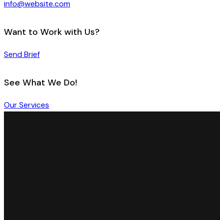
info@website.com
Want to Work with Us?
Send Brief
See What We Do!
Our Services