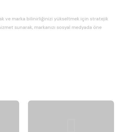
 ve marka bilinirliğinizi yükseltmek için stratejik
de hizmet sunarak, markanızı sosyal medyada öne
imi
Topluluk Yönetimi