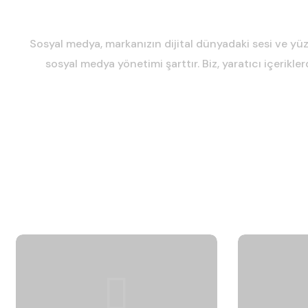
Sosyal medya, markanızın dijital dünyadaki sesi ve yüzü
sosyal medya yönetimi şarttır. Biz, yaratıcı içerik
Strateji Geliştirme
Markanızın hedeflerine
Yaratıc