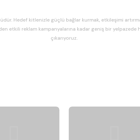
dür. Hedef kitlenizle güçlü bağlar kurmak, etkileşimi artırmak
lerden etkili reklam kampanyalarına kadar geniş bir yelpaze
çıkarıyoruz.
İçerik Üretimi ve
Yönetimi
Reklam Yönet
ı ve özgün içeriklerle