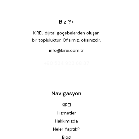
Biz ?>
KIREI, dijital göçebelerden oluşan
bir topluluktur. Ofisimiz, ofisinizdir.
info@kirei.com.tr
‭+90 534 923 68 37‬
Navigasyon
KIREI
Hizmetler
Hakkımızda
Neler Yaptık?
Blog